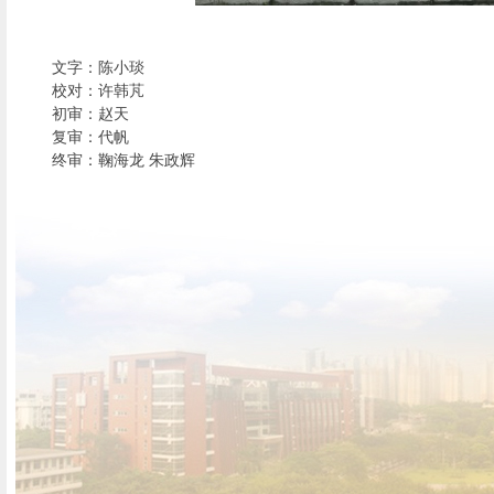
文字：陈小琰
校对
：许
韩芃
初审
：
赵天
复审
：
代帆
终审
：
鞠海龙 朱政辉