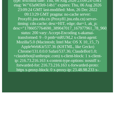
type: text/html date: Thu, 06 Aug 2026 23:09:24 GMT
etag: W/"63a965b9-14b1" expires: Thu, 06 Aug 2026
23:09:24 GMT last-modified: Mon, 26 Dec 2022
09:13:29 GMT pragma: no-cache server:
Proxy81.jnu.edu.cn (Proxy81.jnu.edu.cn) server-
timing: cdn-cache; desc=HIT, edge; dur=1, ak_p;
desc="1786057764690_389047017_167977961_78_960_10_
status: 200 vary: Accept-Encoding x-akamai-
transformed: 9 - 0 pmb=mRUM,2 x-client-agent:
Mozilla/5.0 (Macintosh; Intel Mac OS X 10_15_7)
AppleWebKit/537.36 (KHTML, like Gecko)
Chrome/131.0.0.0 Safari/537.36; ClaudeBot/1.0;
+claudebot@anthropic.com) x-client-block: 1 x-client-
ip: 216.73.216.163 x-content-type-options: nosniff x-
forwarded-for: 216.73.216.163 x-forwarded-proto:
https x-proxy-block: 0 x-proxy-ip: 23.48.98.233 x-
real-block: 1 x-real-ip: 216.73.216.163 x-ssl-proto:
TLSv1.3